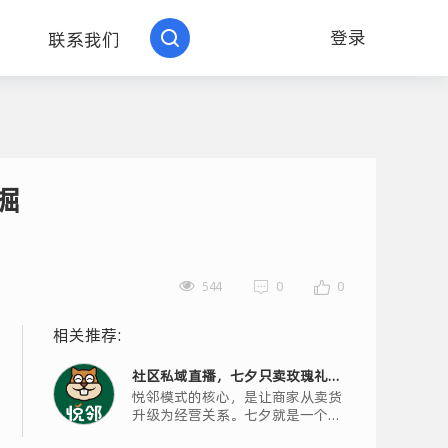
登录
联系我们
掘
544
0
0
相关推荐:
社区私域直播，七夕只卖玫瑰礼
悦邻模式的核心，是让商家从卖货
盒？你错过了银发客群最大的机会
升级为经营关系。七夕就是一个绝
佳的机会窗口。商家可以策划一场