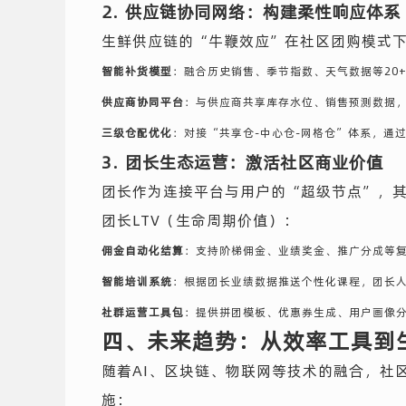
2. 供应链协同网络：构建柔性响应体系
生鲜供应链的“牛鞭效应”在社区团购模式下
智能补货模型
：融合历史销售、季节指数、天气数据等20+
供应商协同平台
：与供应商共享库存水位、销售预测数据
三级仓配优化
：对接“共享仓-中心仓-网格仓”体系，通
3. 团长生态运营：激活社区商业价值
团长作为连接平台与用户的“超级节点”，其
团长LTV（生命周期价值）：
佣金自动化结算
：支持阶梯佣金、业绩奖金、推广分成等
智能培训系统
：根据团长业绩数据推送个性化课程，团长
社群运营工具包
：提供拼团模板、优惠券生成、用户画像
四、未来趋势：从效率工具到
随着AI、区块链、物联网等技术的融合，社
施：