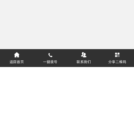
返回首页
一键拨号
联系我们
分享二维码
服务热线：
400-811-8627
郑州盈和软件技术有限公司 版权所有
豫ICP备16031643号-1
软件企业编号：豫RQ-2018-0408
公安部备案号：41019702002457
关注公众号