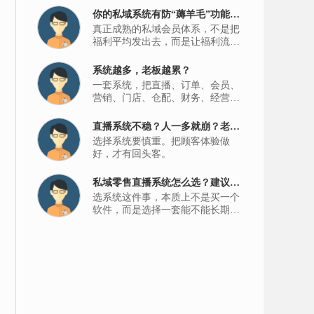
你的私域系统有防“薅羊毛”功能
真正成熟的私域会员体系，不是把
吗？
福利平均发出去，而是让福利流向
更值得长期经营的人。
系统越多，老板越累？
一套系统，把直播、订单、会员、
营销、门店、仓配、财务、经营分
析等全都串起来。
直播系统不稳？人一多就崩？老板
选择系统要慎重。把顾客体验做
千万要重视
好，才有回头客。
私域零售直播系统怎么选？建议直
选系统这件事，本质上不是买一个
接抄作业
软件，而是选择一套能不能长期支
撑生意跑下去的经营底盘。