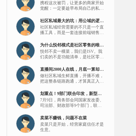
携程这次被罚，让更多的商家开始
觉醒：一定要趁早布局自己的私
域。只有流量掌握在自己手里，才
能建立经营主场，拿回经营主动
社区私域最大的坑：用公域的逻
权。
社区私域经营需要的不只是一个直
辑，做邻居的生意
播工具，而是一套连接前端销售和
后端供应链的数字化履约体系。
为什么悦邻模式是社区零售的唯一
悦邻不卖一棵菜，我们是ISV。我
解？
们卖的不是功能清单，是社区零售
这一种生意的最优解。
直播间2000人在线，月底一算却没
做社区私域生鲜直播，开播不难，
赚钱？入局同城生鲜要过的是这7
把这整条链路跑通，才算真正入
关
局。
划重点！9部门联合印发，新型零
7月9日，商务部会同国家发改委、
售到底新在哪里？
司法部、财政部等9个部门，联合
印发了《关于加快零售业创新发展
的意见》。
卖菜不赚钱，问题不在菜
卖菜只是开始，经营家庭信任才是
生意。