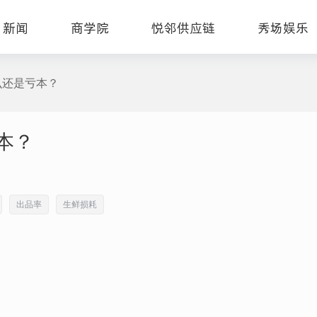
新闻
商学院
悦邻供应链
秀场娱乐
么还是亏本？
本？
出品率
生鲜损耗