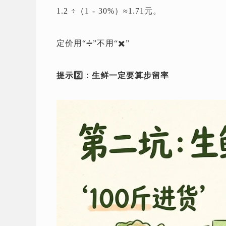
1.2 ÷（1 - 30%）≈1.71元。
定价用“➗️”不用“✖️”
提示2️⃣：生鲜一定要算步留率